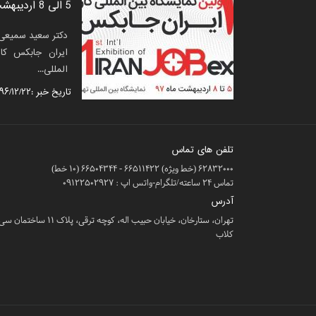
5 الی 8 اردیبهشت برگزار می شود
سازمان می‌ا
شگاه مشتریان نسل
ها هر از گاهی تجربه کرده
دکتر سعید سمیعی د
در چند سال
 تحت نام سی کلاب
یک رقیب سرسخت نشدن،
ایران جابکس کا
افزایش فروش
وفاداری مشتری باید یک
المللی...
یکی از این 
برنامه‌های رنگ
تاریخ خبر :۱۳۹۶/۱۲/۲۲
تلفن های تماس
62832000 (خط ویژه) 66511422 - 66504344 (10 خط)
تماس 24 ساعته/تلگرام-واتس اپ : 09122502927
آدرس
تهران، ستارخان، خیابان حبیب اله، کوچه ترقی، پلاک ۱۱ ساختمان س
کلاب