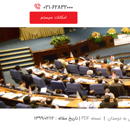
021-62832000
امکانات سیستم
ل به دوستان
|
نسخه PDF
| تاریخ مقاله : ۱۳۹۹/۰۲/۱۲