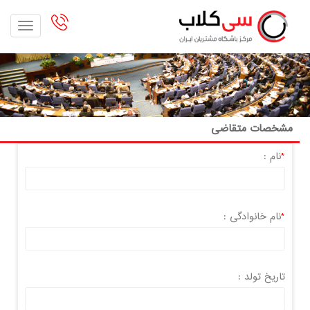
oggle
gation
مشخصات متقاضی
*
نام :
*
نام خانوادگی :
تاریخ تولد :