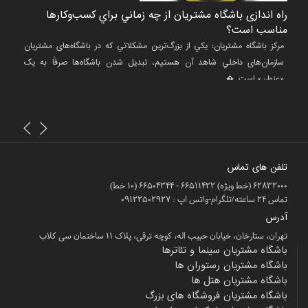
!
راه اندازی باشگاه مشتريان از چه زماني براي کسب‌وکارها
نگاهی
مناسب است؟
وفادا
ت به
مرکز باشگاه مشتریان: يکي از بزرگ‌ترین مشکلاتي که در باشگاه‌های مشتريان
مرکز 
است،
سازمان‌های داخلي شاهد آن هستيم، تبديل شدن باشگاه‌ها صرفاً به يک
جذب و
«عنوان» است. �...
موضوع ت
تلفن های تماس
62832000 (خط ویژه) 66511422 - 66504344 (10 خط)
تماس 24 ساعته/تلگرام-واتس اپ : 09122502927
آدرس
تهران، ستارخان، خیابان حبیب اله، کوچه ترقی، پلاک ۱۱ ساختمان سی کلاب
باشگاه مشتریان سینما و تئاترها
باشگاه مشتریان رستوران ها
باشگاه مشتریان هتل ها
باشگاه مشتریان فروشگاه های بزرگ