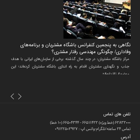
نگاهی به پنجمین کنفرانس باشگاه مشتریان و برنامه‌های
طراحی
وفاداری/ چگونگی مهندسی رفتار مشتری؟
صنعت
ريان
مرکز باشگاه مشتریان: در چند سال گذشته برخی از سازمان‌های ایرانی با هدف
مرکز 
ه يک
جذب و نگهداری مشتریان اقدام به راه اندازی باشگاه مشتریان کرده‌اند؛ این
داشته
موضوع تااندازه&z...
عموم 
تلفن های تماس
62832000 (خط ویژه) 66511422 - 66504344 (10 خط)
تماس 24 ساعته/تلگرام-واتس اپ : 09122502927
آدرس