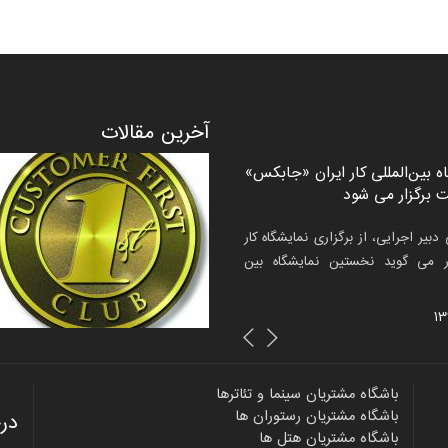
آخرین مقالات
ستراتژی، نه به نفع مشتری و نه
 بین‌المللی کار ایران «جابکس»
شش
فتد!
وف
بیر اجرایی، از برگزاری نمایشگاه کار
 گذشته برخی از برندهای ایرانی برای
ت
ر می گوید نخستین نمایشگاه بین
 خود دست به اقدامات متفاوتی زده‌اند؛
ب
اقدامات که بسیار همه‌گیر هم شده است،
تاری
ارن...
باشگاه مشتریان سینما و تئاترها
باشگاه مشتریان رستوران ها
در
باشگاه مشتریان هتل ها