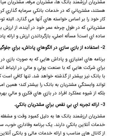
مشتريان ارزشمند بانک ها، مشتريان مرفه، مشتريان مي
هستند، مشترياني که در خدمات بانکي سرمايه گذاري کرد
کار خود را بر اساس خواسته هاي آنها مي گذارد. البته ت
مشترياني که در طول چرخه عمر خود در آينده، از ارزش ب
ساده اي است! مسأله اصلي، بازگرداندن ارزش و ارائه پا
2- استفاده از بازي سازي در الگوهاي پاداش، براي جلوگيري از خستگي مشتري.
برنامه هاي امتيازي و پاداش هايي که به صورت بازي در ا
براي شرکت هايي که با صنعت پولي و مالي در ارتباط اند 
با بانک نيز بيشتر از گذشته خواهد شد. تنها کافي است ک
تواند وابستگي مشتريان به بانک را بيشتر کند؛ همين 
بلکه از شيوه عملکرد افراد در بازي هاي فکري و مالي بهره 
3- ارائه تجربه اي بي نقص براي مشتريان بانکي.
مشتريان ارزشمند بانک ها به دليل کمبود وقت و مشغله ز
خدمات آنلاين بانکي دارند. يک برنامه وفاداري خوب، سع
از کانال هاي مناسب و ارائه خدمات مالي و بانکي آنلاي