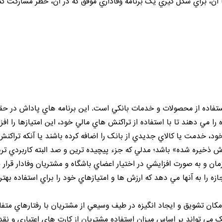
 آن، براي شکل گيري يک
برنامه وفاداري
موفق که در آن، خطر مشارکت کم
تفاده از محصولات و خدمات بانکي است. اين برنامه هاي پاداش در حقيق
را مي دهند تا با استفاده از تراکنش هاي مالي خود، اين امتيازها را اف
، خدمت يا کالاي جديدي از بانک را اضافه کرده باشند يا آنکه تراکنش ه
رزش ذخيره شده» باشد؛ مدلي که جزء پيچيده ترين و صد البته کاربردي 
ان و به صورت افزايشي در اختيار اعضاي باشگاه و
مشتريان وفادار
قرار 
زه را به آنها مي دهد که ارزش ها و امتيازهاي خود را براي استفاده بهت
ن تشويق و ايجاد انگيزه در طيف وسيعي از مشتريان با رفتارهاي متفاوت 
نک مي تواند بر اساس ميزان استفاده مشتريان از کارت هاي اعتباري 