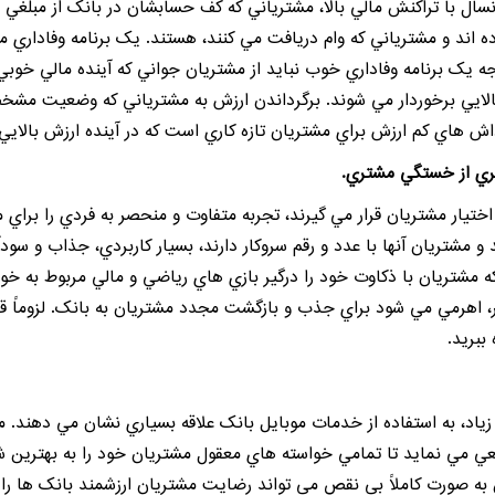
انسال با تراکنش مالي بالا، مشترياني که کف حسابشان در بانک از مب
ه اند و مشترياني که وام دريافت مي کنند، هستند. يک برنامه وفاداري 
وجه يک
برنامه وفاداري
خوب نبايد از مشتريان جواني که آينده مالي خوبي ب
الايي برخوردار مي شوند. برگرداندن ارزش به مشترياني که وضعيت مشخص د
داش هاي کم ارزش براي مشتريان تازه کاري است که در آينده ارزش بالاي
ختيار مشتريان قرار مي گيرند، تجربه متفاوت و منحصر به فردي را براي م
و مشتريان آنها با عدد و رقم سروکار دارند، بسيار کاربردي، جذاب و سو
ه مشتريان با ذکاوت خود را درگير بازي هاي رياضي و مالي مربوط به خود
امر، اهرمي مي شود براي جذب و بازگشت مجدد
مشتريان
به بانک. لزوماً ق
ببريد.
ياد، به استفاده از خدمات موبايل بانک علاقه بسياري نشان مي دهند. 
ي مي نمايد تا تمامي خواسته هاي معقول مشتريان خود را به بهترين شکل
ن به صورت کاملاً بي نقص مي تواند رضايت مشتريان ارزشمند بانک ها را 