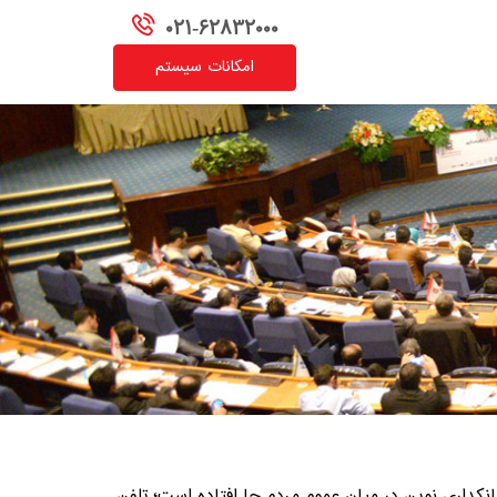
021-62832000
امکانات سیستم
کداري نوين در ميان عموم مردم جا افتاده است؛ تلفن