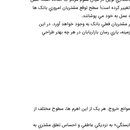
 تغيير کرده است! سطح توقع مشتريان امروزي بانک ها
عمل به خود مي پوشانند.
شتريان فعلي بانک به وجود خواهد آورد. در اين
نه، ياري رسان بازاريابان در هر چه بهتر طراحي
تيار بازاريابان وفاداري است: (1) ارزش ادراک شده (2) وابستگي و نزديک بودن و (3) موانع خروج. هر يک از اين اهرم ها، سطوح مختلف از
«وابستگي» به نزديکي عاطفي و احساس
تعلق مشتري
به