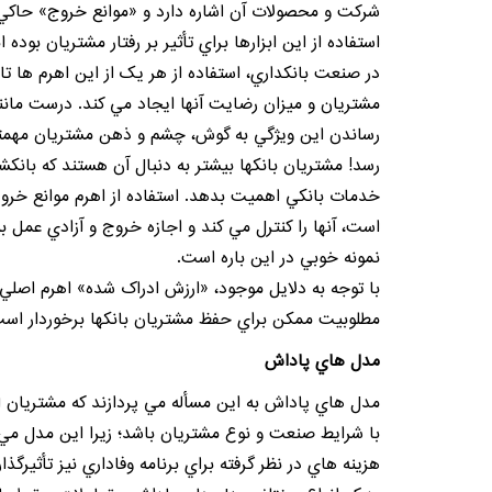
شرکت و محصولات آن اشاره دارد و «موانع خروج» حاکي 
استفاده از اين ابزارها براي تأثير بر رفتار مشتريان بوده ان
در صنعت بانکداري، استفاده از هر يک از اين اهرم ها تا
مشتريان و ميزان رضايت آنها ايجاد مي کند. درست مانن
رساندن اين ويژگي به گوش، چشم و ذهن مشتريان مهمتري
رسد!
مشتريان
بانکها بيشتر به دنبال آن هستند که بانکش
خدمات بانکي اهميت بدهد. استفاده از اهرم موانع خروج
است، آنها را کنترل مي کند و اجازه خروج و آزادي عمل به
نمونه خوبي در اين باره است.
با توجه به دلايل موجود، «ارزش ادراک شده» اهرم اصلي ب
مطلوبيت ممکن براي حفظ مشتريان بانکها برخوردار است
مدل هاي پاداش
مدل هاي پاداش به اين مسأله مي پردازند که
مشتريان
ا
با شرايط صنعت و نوع مشتريان باشد؛ زيرا اين مدل مي ت
هزينه هاي در نظر گرفته براي
برنامه وفاداري
نيز تأثيرگذا