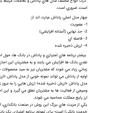
درک انواع مختلف مدل هاي پاداش و تعاملات مرتبط با
است، ضروري است.
چهار مدل اصلي پاداش عبارت اند از:
1- عضويت
2- حد نهايي (آستانه افزايشي)
3- فاصله اي
4- ارزش ذخيره شده
بيشتر برنامه هاي امتيازي و پاداش در بانک ها، حول اس
نقدي بانک ها افزايش مي يابند و به مشتريان اين اجازه 
زماني زياد مي شوند که مشتريان نيز به سبد محصولات خود
اوليه از پاداش مي تواند نمونه خوبي از مدل پاداش «ا
مدل پاداش «ارزش ذخيره شده» ارزش هايي را به مرور زم
وسيعي از فعاليت ها به مشتريان تعلق مي گيرد و اين اجا
ارز رايج مملکت محاسبه مي شوند.
يکي از مزيت هاي بزرگ اين روش در صنعت بانکداري، امکا
خدمت بانکي) است؛ براي نمونه، برنامه امتيازي يک با