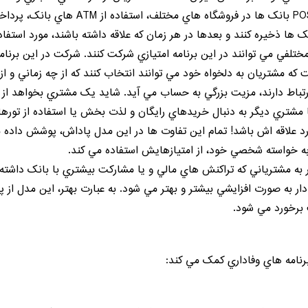
قبوض، دريافت وام، تراکنش هاي مالي با دستگ
نک ها ذخيره کنند و بعدها در هر زمان که علاقه داشته باشند، مورد استفا
تلفي مي توانند در اين برنامه امتيازي شرکت کنند. شرکت در اين برنام
که مشتريان به دلخواه خود مي توانند انتخاب کنند که از چه زماني و از
تباط دارند، مزيت بزرگي به حساب مي آيد. شايد يک مشتري بخواهد از ا
 يا مشتري ديگر به دنبال خريدهاي رايگان و لذت بخش يا استفاده از تور
علاقه اش باشد! تمام اين تفاوت ها در اين مدل پاداش، پوشش داده م
ه خواسته شخصي خود، از امتيازهايش استفاده مي کند.
 به مشترياني که تراکنش هاي مالي و يا مشارکت بيشتري با بانک داشته 
دار به صورت افزايشي بيشتر و بهتر مي شود. به عبارت بهتر، اين مدل از
 برخورد مي شود.
برنامه هاي وفاداري کمک مي کند: