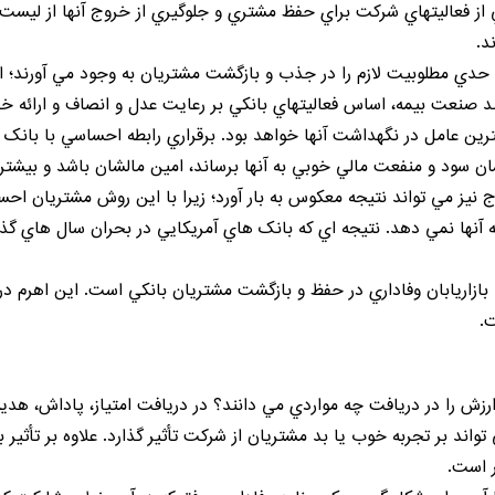
از فعاليتهاي شرکت براي حفظ مشتري و جلوگيري از خروج آنها از ليست 
د.
 حدي مطلوبيت لازم را در جذب و بازگشت مشتريان به وجود مي آورند؛ اما
د صنعت بيمه، اساس فعاليتهاي بانکي بر رعايت عدل و انصاف و ارائه خد
ن عامل در نگهداشت آنها خواهد بود. برقراري رابطه احساسي با بانک 
ان سود و منفعت مالي خوبي به آنها برساند، امين مالشان باشد و بيشتر 
 نيز مي تواند نتيجه معکوس به بار آورد؛ زيرا با اين روش مشتريان ا
 آنها نمي دهد. نتيجه اي که بانک هاي آمريکايي در بحران سال هاي گذشته
ازاريابان وفاداري در حفظ و بازگشت مشتريان بانکي است. اين اهرم در م
.
رزش را در دريافت چه مواردي مي دانند؟ در دريافت امتياز، پاداش، هديه
واند بر تجربه خوب يا بد مشتريان از شرکت تأثير گذارد. علاوه بر تأثي
ر است.