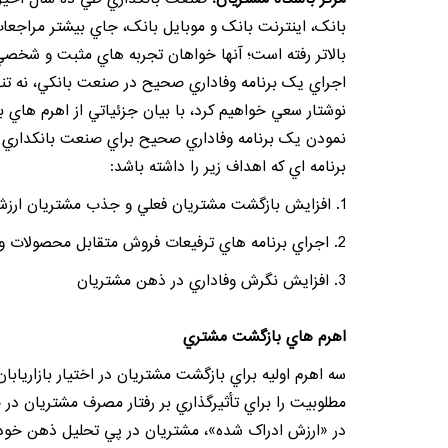
بانک، اينترنت بانک و موبايل بانک، جاي بيشتر مراجعا
بالاتر رفته است؛ آنها خواهان تجربه هاي مثبت و شخصي 
اجراي يک برنامه وفاداري صحيح در صنعت بانکي، نه تن
نوشتار سعي خواهيم کرد، با بيان جزئياتي از اهرم هاي 
نمودن يک برنامه وفاداري صحيح براي صنعت بانکداري ب
برنامه اي که اهداف زير را داشته باشد:
1. افزايش بازگشت
مشتريان
فعلي و جذب مشتريان ارزشمن
2. اجراي برنامه هاي ترفيعات فروش متقابل محصولات و خدمات بانکي.
3. افزايش نگرش وفاداري در ذهن مشتريان
اهرم هاي بازگشت مشتري
سه اهرم اوليه براي بازگشت
مشتريان
مطلوبيت را براي تأثيرگذاري بر رفتار مصرف مشتريان در
در «ارزش ادراک شده»، مشتريان در پي تحليل ذهن خود 