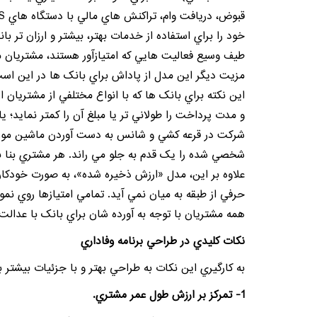
خود را براي استفاده از خدمات بهتر، بيشتر و ارزان تر با
طيف وسيع فعاليت هايي که امتيازآور هستند، مشتريان مخ
مزيت ديگر اين مدل از پاداش براي بانک ها در اين است 
اين نکته براي بانک ها که با انواع مختلفي از
مشتريان
ار
و مدت پرداخت را طولاني تر يا مبلغ آن را کمتر نمايد؛
شرکت در قرعه کشي و شانس به دست آوردن ماشين مورد 
شخصي شده را يک قدم به جلو مي راند. هر مشتري بنا ب
علاوه بر اين، مدل «ارزش ذخيره شده»، به صورت خودکار
حرفي از طبقه به ميان نمي آيد. تمامي امتيازها روي نمو
همه مشتريان با توجه به آورده شان براي بانک با عدالت
نکات کليدي در طراحي برنامه وفاداري
به کارگيري اين نکات به طراحي بهتر و با جزئيات بيشتر 
1- تمرکز بر ارزش طول عمر مشتري.