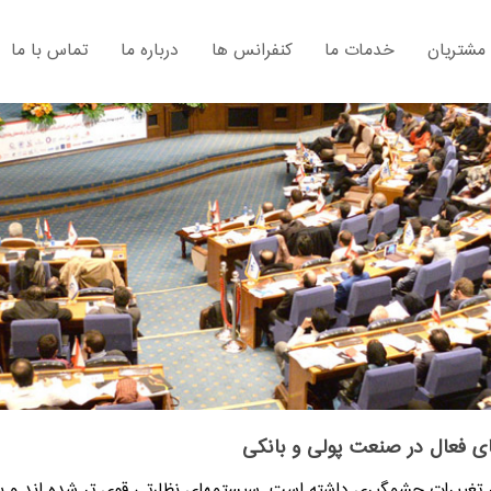
 مشتریان
خدمات ما
کنفرانس ها
درباره ما
تماس با ما
ی فعال در صنعت پولی و بانکی
غييرات چشمگيري داشته است. سيستمهاي نظارتي قوي تر شده اند و بان