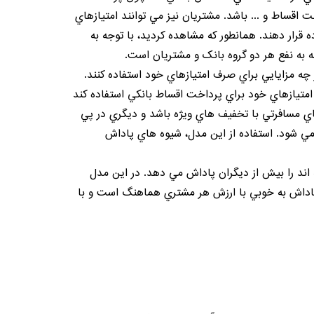
اه هاي POS بانک ها در فروشگاه هاي مختلف، استفاده از ATM هاي بانک، پرداخت اقساط و ... باشد. مشتريان نيز مي توانند امتيازهاي
ده قرار دهند. همانطور که مشاهده کرديد، با توجه به
ه به نفع هر دو گروه بانک و مشتريان است.
 چه مزايايي براي صرف امتيازهاي خود استفاده کنند.
متيازهاي خود براي پرداخت اقساط بانکي استفاده کند
هاي مسافرتي با تخفيف هاي ويژه باشد و ديگري در پي
ي شود. استفاده از اين مدل، شيوه هاي پاداش
اند را بيش از ديگران پاداش مي دهد. در اين مدل
 پاداش به خوبي با ارزش هر
مشتري
هماهنگ است و با